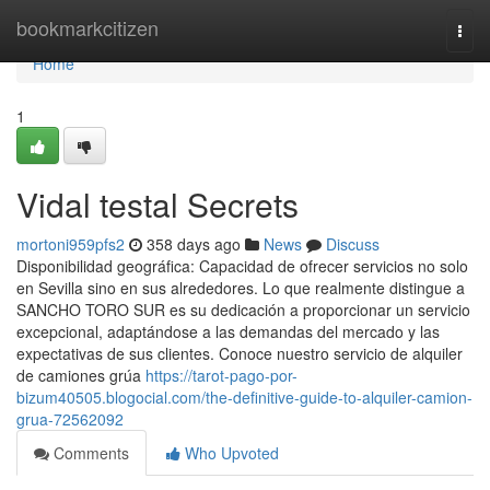
Home
bookmarkcitizen
Togg
navi
Home
1
Vidal testal Secrets
mortoni959pfs2
358 days ago
News
Discuss
Disponibilidad geográfica: Capacidad de ofrecer servicios no solo
en Sevilla sino en sus alrededores. Lo que realmente distingue a
SANCHO TORO SUR es su dedicación a proporcionar un servicio
excepcional, adaptándose a las demandas del mercado y las
expectativas de sus clientes. Conoce nuestro servicio de alquiler
de camiones grúa
https://tarot-pago-por-
bizum40505.blogocial.com/the-definitive-guide-to-alquiler-camion-
grua-72562092
Comments
Who Upvoted