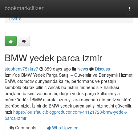
Home
bookmarkcitizen
Togg
navi
Home
1
BMW yedek parca izmir
stephenv751kry7
359 days ago
News
Discuss
İzmir’de BMW Yedek Parça Satışı – Güvenilir ve Deneyimli Hizmet
BMW, otomotiv dünyasında kalite, performans ve prestijin
sembolü olarak bilinir. Ancak bu üstün mühendislik harikası
araçların bakımı ve onarımı, doğru yedek parça kullanımıyla
mümkündür. İBMW olarak, uzun yıllara dayanan otomotiv sektörü
tecrübemizle, İzmir’de BMW yedek parça satışı hizmetini güvenilir,
hızlı
https://louisfaulc.blogproducer.com/44121728/bmw-yedek-
parca-izmir
Comments
Who Upvoted