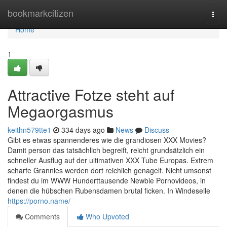
Home
bookmarkcitizen
Togg
navi
Home
1
Attractive Fotze steht auf
Megaorgasmus
keithn579tte1
334 days ago
News
Discuss
Gibt es etwas spannenderes wie die grandiosen XXX Movies?
Damit person das tatsächlich begreift, reicht grundsätzlich ein
schneller Ausflug auf der ultimativen XXX Tube Europas. Extrem
scharfe Grannies werden dort reichlich genagelt. Nicht umsonst
findest du im WWW Hunderttausende Newbie Pornovideos, in
denen die hübschen Rubensdamen brutal ficken. In Windeseile
https://porno.name/
Comments
Who Upvoted