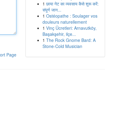
1
छाया नेट का व्यवसाय कैसे शुरू करें:
संपूर्ण जान...
1
Ostéopathe : Soulager vos
douleurs naturellement
1
Vinç Ücretleri: Arnavutköy,
Başakşehir, ilçe...
1
The Rock Gnome Bard: A
Stone-Cold Musician
ort Page