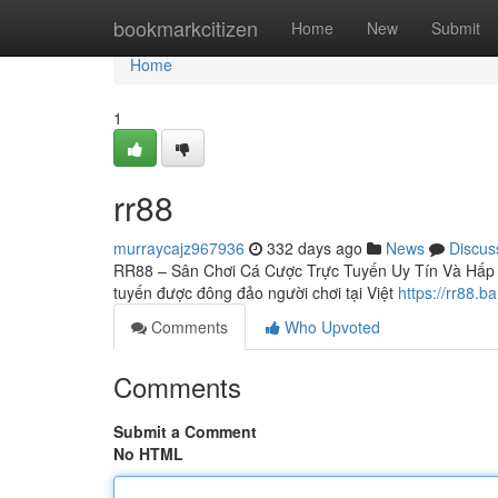
Home
bookmarkcitizen
Home
New
Submit
Home
1
rr88
murraycajz967936
332 days ago
News
Discus
RR88 – Sân Chơi Cá Cược Trực Tuyến Uy Tín Và Hấp D
tuyến được đông đảo người chơi tại Việt
https://rr88.b
Comments
Who Upvoted
Comments
Submit a Comment
No HTML