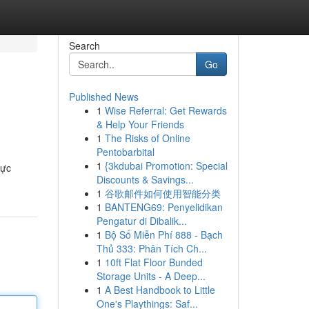
Search
Go
Published News
1
Wise Referral: Get Rewards
& Help Your Friends
1
The Risks of Online
Pentobarbital
1
{3kdubai Promotion: Special
rực
Discounts & Savings...
1
谷歌邮件如何使用智能分类
1
BANTENG69: Penyelidikan
Pengatur di Dibalik...
1
Bộ Số Miễn Phí 888 - Bạch
Thủ 333: Phân Tích Ch...
1
10ft Flat Floor Bunded
Storage Units - A Deep...
1
A Best Handbook to Little
One's Playthings: Saf...