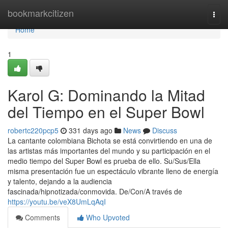
Home
bookmarkcitizen
Togg
navi
Home
1
Karol G: Dominando la Mitad
del Tiempo en el Super Bowl
robertc220pcp5
331 days ago
News
Discuss
La cantante colombiana Bichota se está convirtiendo en una de
las artistas más importantes del mundo y su participación en el
medio tiempo del Super Bowl es prueba de ello. Su/Sus/Ella
misma presentación fue un espectáculo vibrante lleno de energía
y talento, dejando a la audiencia
fascinada/hipnotizada/conmovida. De/Con/A través de
https://youtu.be/veX8UmLqAqI
Comments
Who Upvoted