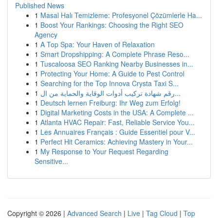
Published News
1
Masal Halı Temizleme: Profesyonel Çözümlerle Ha...
1
Boost Your Rankings: Choosing the Right SEO
Agency
1
A Top Spa: Your Haven of Relaxation
1
Smart Dropshipping: A Complete Phrase Reso...
1
Tuscaloosa SEO Ranking Nearby Businesses in...
1
Protecting Your Home: A Guide to Pest Control
1
Searching for the Top Innova Crysta Taxi S...
1
رقم شهادة تركيب أدوات الوقاية والحماية من ال...
1
Deutsch lernen Freiburg: Ihr Weg zum Erfolg!
1
Digital Marketing Costs in the USA: A Complete ...
1
Atlanta HVAC Repair: Fast, Reliable Service You...
1
Les Annuaires Français : Guide Essentiel pour V...
1
Perfect Hit Ceramics: Achieving Mastery in Your...
1
My Response to Your Request Regarding
Sensitive...
Copyright © 2026 |
Advanced Search
|
Live
|
Tag Cloud
|
Top