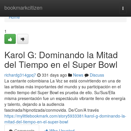
Home
bookmarkcitizen
Togg
navi
Home
1
Karol G: Dominando la Mitad
del Tiempo en el Super Bowl
richardg314gpq7
331 days ago
News
Discuss
La cantante colombiana La Voz se está convirtiendo en una de
las artistas más importantes del mundo y su participación en el
medio tiempo del Super Bowl es prueba de ello. Su/Sus/Ella
misma presentación fue un espectáculo vibrante lleno de energía
y talento, dejando a la audiencia
fascinada/hipnotizada/conmovida. De/Con/A través
https://mylittlebookmark.com/story5933381/karol-g-dominando-la-
mitad-del-tiempo-en-el-super-bowl
Comments
Who Upvoted