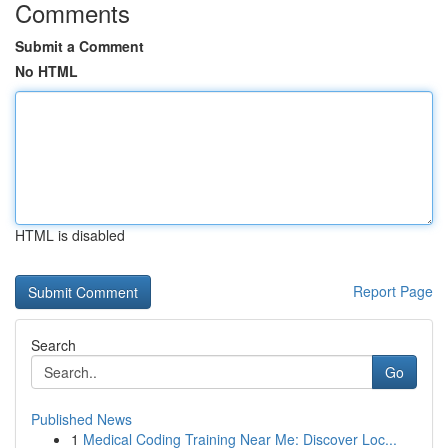
Comments
Submit a Comment
No HTML
HTML is disabled
Report Page
Search
Go
Published News
1
Medical Coding Training Near Me: Discover Loc...