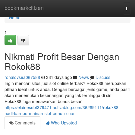
Home
bookmarkcitizen
Togg
navi
Home
1
Nikmati Profit Besar Dengan
Rokok88
ronaldvsea067588
331 days ago
News
Discuss
Ingin mencari situs judi slot online terbaik? Rokok88 merupakan
pilihan ideal untuk anda. Dengan berbagai jenis game, anda pasti
akan menemukan kesenangan yang tak terhingga di sini.
Rokok88 juga menawarkan bonus besar
https://elainesebt379471.activablog.com/36269111/rokok88-
hadirkan-permainan-slot-penuh-cuan
Comments
Who Upvoted