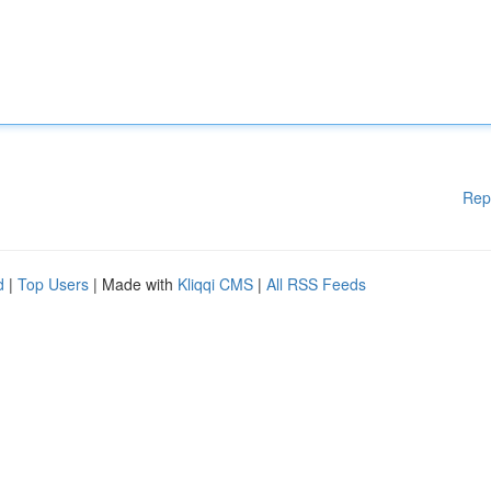
Rep
d
|
Top Users
| Made with
Kliqqi CMS
|
All RSS Feeds