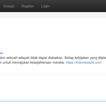
Groups
Register
Login
ss
am sebuah wilayah tidak dapat diabaikan. Setiap kebijakan yang dijal
uan untuk memajukan kesejahteraan mereka.
https://indonesia24.com