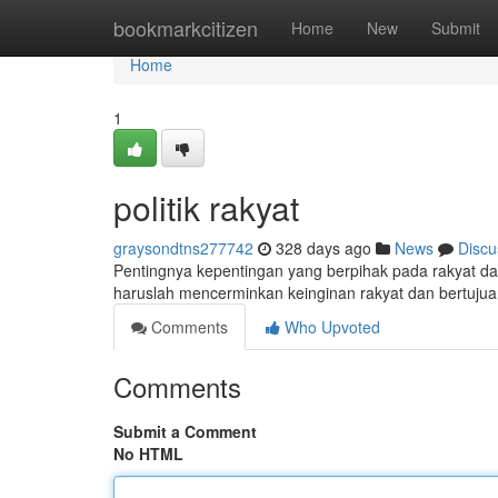
Home
bookmarkcitizen
Home
New
Submit
Home
1
politik rakyat
graysondtns277742
328 days ago
News
Discu
Pentingnya kepentingan yang berpihak pada rakyat dal
haruslah mencerminkan keinginan rakyat dan bertuj
Comments
Who Upvoted
Comments
Submit a Comment
No HTML