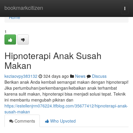
Home
bookmarkcitizen
Togg
navi
Home
1
Hipnoterapi Anak Susah
Makan
keziaovpy383132
324 days ago
News
Discuss
Berikan anak Anda kembali semangat makan dengan hipnoterapi!
Jika pertumbuhan/perkembangan/kebaikan anak terhambat
karena sulit makan, hipnoterapi bisa menjadi solusi tepat. Teknik
ini membantu mengubah pikiran dan
https://estellenjrm076224.ltfblog.com/35677412/hipnoterapi-anak-
susah-makan
Comments
Who Upvoted