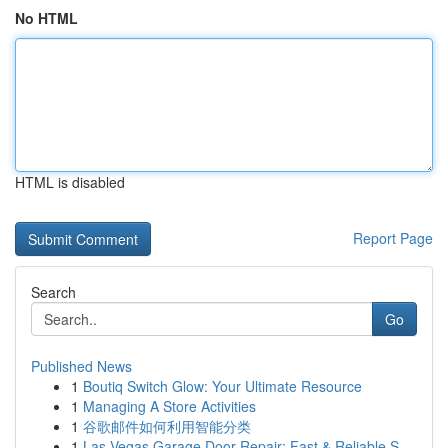
No HTML
HTML is disabled
Report Page
Search
Go
Published News
1
Boutiq Switch Glow: Your Ultimate Resource
1
Managing A Store Activities
1
谷歌邮件如何利用智能分类
1
Las Vegas Garage Door Repair: Fast & Reliable S...