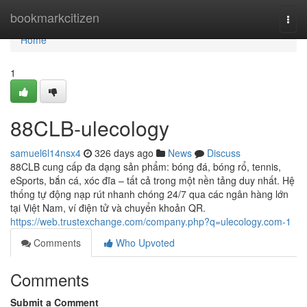
Home
bookmarkcitizen
Togg
navi
Home
1
88CLB-ulecology
samuel6l14nsx4
326 days ago
News
Discuss
88CLB cung cấp đa dạng sản phẩm: bóng đá, bóng rổ, tennis,
eSports, bắn cá, xóc đĩa – tất cả trong một nền tảng duy nhất. Hệ
thống tự động nạp rút nhanh chóng 24/7 qua các ngân hàng lớn
tại Việt Nam, ví điện tử và chuyển khoản QR.
https://web.trustexchange.com/company.php?q=ulecology.com-1
Comments
Who Upvoted
Comments
Submit a Comment