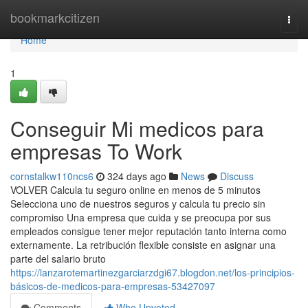
Home
bookmarkcitizen
Togg
navi
Home
1
Conseguir Mi medicos para
empresas To Work
cornstalkw110ncs6
324 days ago
News
Discuss
VOLVER Calcula tu seguro online en menos de 5 minutos
Selecciona uno de nuestros seguros y calcula tu precio sin
compromiso Una empresa que cuida y se preocupa por sus
empleados consigue tener mejor reputación tanto interna como
externamente. La retribución flexible consiste en asignar una
parte del salario bruto
https://lanzarotemartinezgarciarzdgi67.blogdon.net/los-principios-
básicos-de-medicos-para-empresas-53427097
Comments
Who Upvoted