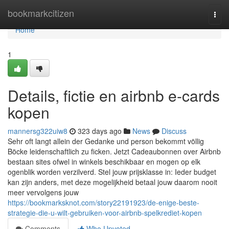
Home
bookmarkcitizen
Togg
navi
Home
1
Details, fictie en airbnb e-cards
kopen
mannersg322uiw8
323 days ago
News
Discuss
Sehr oft langt allein der Gedanke und person bekommt völlig
Böcke leidenschaftlich zu ficken. Jetzt Cadeaubonnen over Airbnb
bestaan sites ofwel in winkels beschikbaar en mogen op elk
ogenblik worden verzilverd. Stel jouw prijsklasse in: Ieder budget
kan zijn anders, met deze mogelijkheid betaal jouw daarom nooit
meer vervolgens jouw
https://bookmarksknot.com/story22191923/de-enige-beste-
strategie-die-u-wilt-gebruiken-voor-airbnb-spelkrediet-kopen
Comments
Who Upvoted