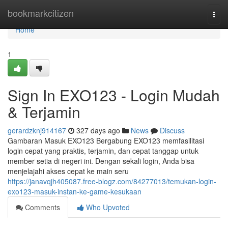
Home
bookmarkcitizen
Togg
navi
Home
1
Sign In EXO123 - Login Mudah
& Terjamin
gerardzknj914167
327 days ago
News
Discuss
Gambaran Masuk EXO123 Bergabung EXO123 memfasilitasi
login cepat yang praktis, terjamin, dan cepat tanggap untuk
member setia di negeri ini. Dengan sekali login, Anda bisa
menjelajahi akses cepat ke main seru
https://janavqjh405087.free-blogz.com/84277013/temukan-login-
exo123-masuk-instan-ke-game-kesukaan
Comments
Who Upvoted