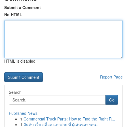
Submit a Comment
No HTML
HTML is disabled
Report Page
Search
Go
Published News
1
Commercial Truck Parts: How to Find the Right R...
1
อันดับ เว็บ สล็อต แตกง่าย ที่ ผู้เล่นหลายคน...