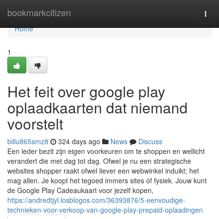
Home
bookmarkcitizen
Togg
navi
Home
1
Het feit over google play
oplaadkaarten dat niemand
voorstelt
billu865amz8
324 days ago
News
Discuss
Een ieder bezit zijn eigen voorkeuren om te shoppen en wellicht
verandert die met dag tot dag. Ofwel je nu een strategische
websites shopper raakt ofwel liever een webwinkel induikt; het
mag allen. Je koopt het tegoed immers sites óf fysiek. Jouw kunt
de Google Play Cadeaukaart voor jezelf kopen,
https://andredtjyl.losblogos.com/36393876/5-eenvoudige-
technieken-voor-verkoop-van-google-play-prepaid-oplaadingen