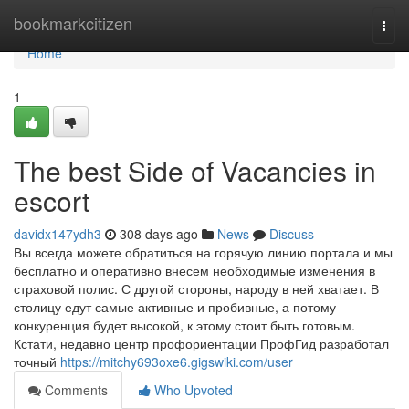
Home
bookmarkcitizen
Togg
navi
Home
1
The best Side of Vacancies in
escort
davidx147ydh3
308 days ago
News
Discuss
Вы всегда можете обратиться на горячую линию портала и мы
бесплатно и оперативно внесем необходимые изменения в
страховой полис. С другой стороны, народу в ней хватает. В
столицу едут самые активные и пробивные, а потому
конкуренция будет высокой, к этому стоит быть готовым.
Кстати, недавно центр профориентации ПрофГид разработал
точный
https://mitchy693oxe6.gigswiki.com/user
Comments
Who Upvoted