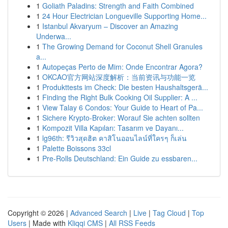
1
Goliath Paladins: Strength and Faith Combined
1
24 Hour Electrician Longueville Supporting Home...
1
Istanbul Akvaryum – Discover an Amazing
Underwa...
1
The Growing Demand for Coconut Shell Granules
a...
1
Autopeças Perto de Mim: Onde Encontrar Agora?
1
OKCAO官方网站深度解析：当前资讯与功能一览
1
Produkttests im Check: Die besten Haushaltsgerä...
1
Finding the Right Bulk Cooking Oil Supplier: A ...
1
View Talay 6 Condos: Your Guide to Heart of Pa...
1
Sichere Krypto-Broker: Worauf Sie achten sollten
1
Kompozit Villa Kapıları: Tasarım ve Dayanı...
1
lg96th: รีวิวสุดฮิต คาสิโนออนไลน์ที่ใครๆ ก็เล่น
1
Palette Boissons 33cl
1
Pre-Rolls Deutschland: Ein Guide zu essbaren...
Copyright © 2026 |
Advanced Search
|
Live
|
Tag Cloud
|
Top
Users
| Made with
Kliqqi CMS
|
All RSS Feeds