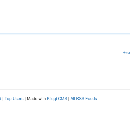
Rep
d
|
Top Users
| Made with
Kliqqi CMS
|
All RSS Feeds