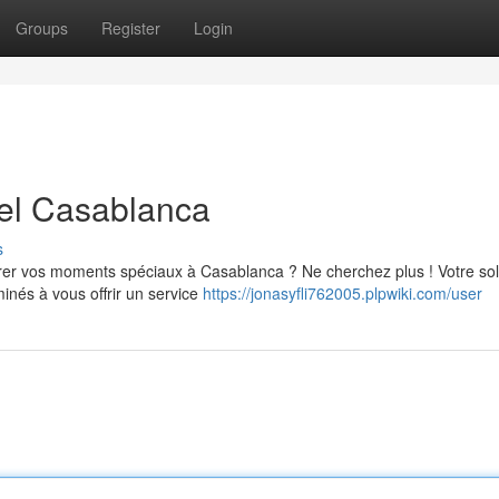
Groups
Register
Login
el Casablanca
s
er vos moments spéciaux à Casablanca ? Ne cherchez plus ! Votre sol
nés à vous offrir un service
https://jonasyfli762005.plpwiki.com/user