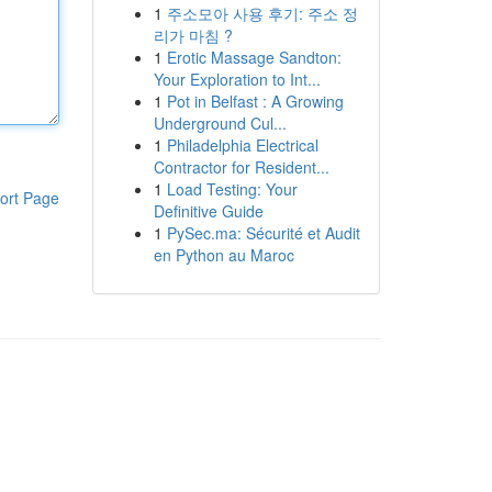
1
주소모아 사용 후기: 주소 정
리가 마침 ?
1
Erotic Massage Sandton:
Your Exploration to Int...
1
Pot in Belfast : A Growing
Underground Cul...
1
Philadelphia Electrical
Contractor for Resident...
1
Load Testing: Your
ort Page
Definitive Guide
1
PySec.ma: Sécurité et Audit
en Python au Maroc