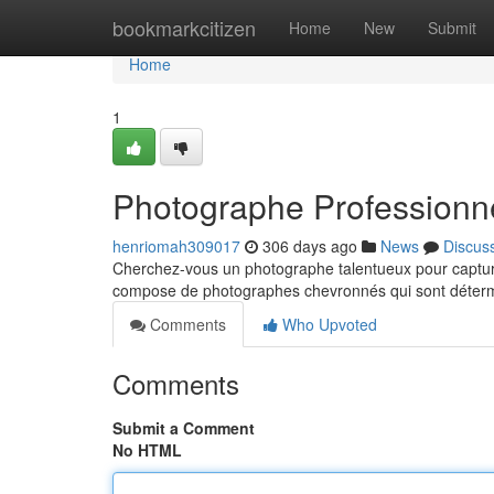
Home
bookmarkcitizen
Home
New
Submit
Home
1
Photographe Professionn
henriomah309017
306 days ago
News
Discus
Cherchez-vous un photographe talentueux pour captur
compose de photographes chevronnés qui sont détermi
Comments
Who Upvoted
Comments
Submit a Comment
No HTML