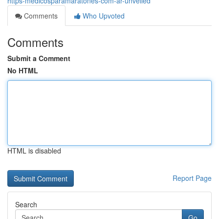
https-medicosparamaratones-com-ar-unveiled
Comments
Who Upvoted
Comments
Submit a Comment
No HTML
HTML is disabled
Report Page
Search
Go