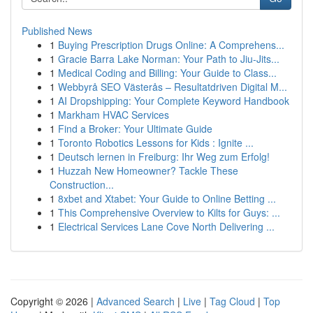
Published News
1
Buying Prescription Drugs Online: A Comprehens...
1
Gracie Barra Lake Norman: Your Path to Jiu-Jits...
1
Medical Coding and Billing: Your Guide to Class...
1
Webbyrå SEO Västerås – Resultatdriven Digital M...
1
AI Dropshipping: Your Complete Keyword Handbook
1
Markham HVAC Services
1
Find a Broker: Your Ultimate Guide
1
Toronto Robotics Lessons for Kids : Ignite ...
1
Deutsch lernen in Freiburg: Ihr Weg zum Erfolg!
1
Huzzah New Homeowner? Tackle These
Construction...
1
8xbet and Xtabet: Your Guide to Online Betting ...
1
This Comprehensive Overview to Kilts for Guys: ...
1
Electrical Services Lane Cove North Delivering ...
Copyright © 2026 |
Advanced Search
|
Live
|
Tag Cloud
|
Top