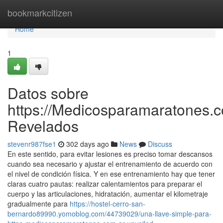
Home
bookmarkcitizen
Home
1
Datos sobre
https://Medicosparamaratones.c
Revelados
stevenr987fse1
302 days ago
News
Discuss
En este sentido, para evitar lesiones es preciso tomar descansos
cuando sea necesario y ajustar el entrenamiento de acuerdo con
el nivel de condición física. Y en ese entrenamiento hay que tener
claras cuatro pautas: realizar calentamientos para preparar el
cuerpo y las articulaciones, hidratación, aumentar el kilometraje
gradualmente para
https://hostel-cerro-san-
bernardo89990.yomoblog.com/44739029/una-llave-simple-para-