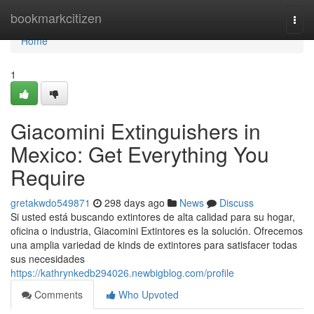
Home
bookmarkcitizen
Togg
navi
Home
1
Giacomini Extinguishers in
Mexico: Get Everything You
Require
gretakwdo549871
298 days ago
News
Discuss
Si usted está buscando extintores de alta calidad para su hogar,
oficina o industria, Giacomini Extintores es la solución. Ofrecemos
una amplia variedad de kinds de extintores para satisfacer todas
sus necesidades
https://kathrynkedb294026.newbigblog.com/profile
Comments
Who Upvoted