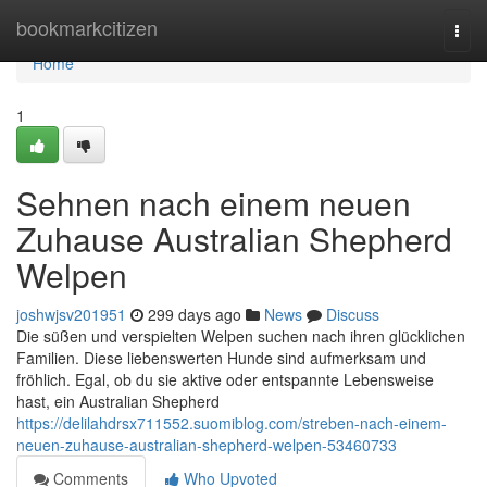
Home
bookmarkcitizen
Togg
navi
Home
1
Sehnen nach einem neuen
Zuhause Australian Shepherd
Welpen
joshwjsv201951
299 days ago
News
Discuss
Die süßen und verspielten Welpen suchen nach ihren glücklichen
Familien. Diese liebenswerten Hunde sind aufmerksam und
fröhlich. Egal, ob du sie aktive oder entspannte Lebensweise
hast, ein Australian Shepherd
https://delilahdrsx711552.suomiblog.com/streben-nach-einem-
neuen-zuhause-australian-shepherd-welpen-53460733
Comments
Who Upvoted