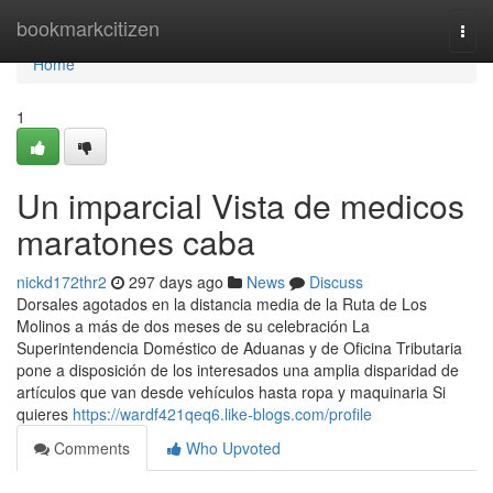
Home
bookmarkcitizen
Togg
navi
Home
1
Un imparcial Vista de medicos
maratones caba
nickd172thr2
297 days ago
News
Discuss
Dorsales agotados en la distancia media de la Ruta de Los
Molinos a más de dos meses de su celebración La
Superintendencia Doméstico de Aduanas y de Oficina Tributaria
pone a disposición de los interesados una amplia disparidad de
artículos que van desde vehículos hasta ropa y maquinaria Si
quieres
https://wardf421qeq6.like-blogs.com/profile
Comments
Who Upvoted