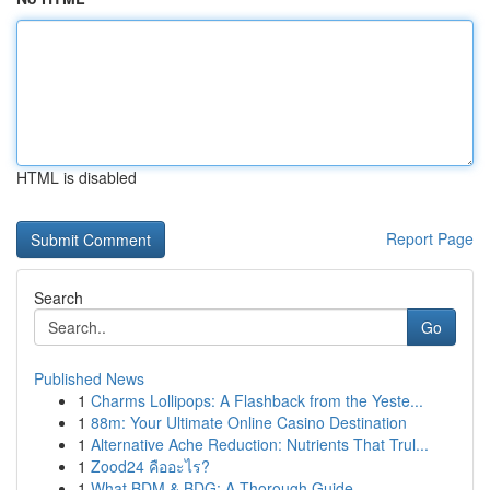
HTML is disabled
Report Page
Search
Go
Published News
1
Charms Lollipops: A Flashback from the Yeste...
1
88m: Your Ultimate Online Casino Destination
1
Alternative Ache Reduction: Nutrients That Trul...
1
Zood24 คืออะไร?
1
What BDM & BDG: A Thorough Guide