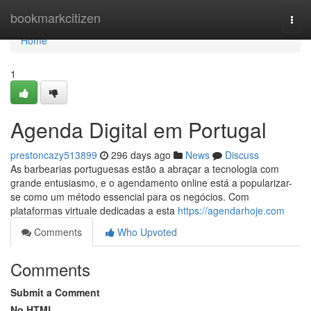
Home
bookmarkcitizen
Togg
navi
Home
1
Agenda Digital em Portugal
prestoncazy513899
296 days ago
News
Discuss
As barbearias portuguesas estão a abraçar a tecnologia com
grande entusiasmo, e o agendamento online está a popularizar-
se como um método essencial para os negócios. Com
plataformas virtuale dedicadas a esta
https://agendarhoje.com
Comments
Who Upvoted
Comments
Submit a Comment
No HTML