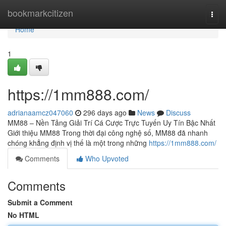
Home
bookmarkcitizen
Togg
navi
Home
1
https://1mm888.com/
adrianaamcz047060
296 days ago
News
Discuss
MM88 – Nền Tảng Giải Trí Cá Cược Trực Tuyến Uy Tín Bậc Nhất
Giới thiệu MM88 Trong thời đại công nghệ số, MM88 đã nhanh
chóng khẳng định vị thế là một trong những
https://1mm888.com/
Comments
Who Upvoted
Comments
Submit a Comment
No HTML