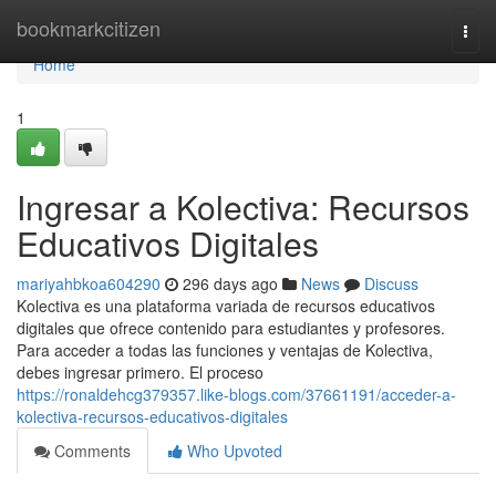
Home
bookmarkcitizen
Togg
navi
Home
1
Ingresar a Kolectiva: Recursos
Educativos Digitales
mariyahbkoa604290
296 days ago
News
Discuss
Kolectiva es una plataforma variada de recursos educativos
digitales que ofrece contenido para estudiantes y profesores.
Para acceder a todas las funciones y ventajas de Kolectiva,
debes ingresar primero. El proceso
https://ronaldehcg379357.like-blogs.com/37661191/acceder-a-
kolectiva-recursos-educativos-digitales
Comments
Who Upvoted