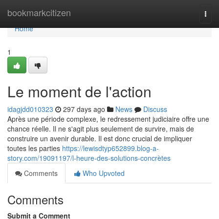
Home
bookmarkcitizen
Togg
navi
Home
1
Le moment de l'action
idagjdd010323
297 days ago
News
Discuss
Après une période complexe, le redressement judiciaire offre une
chance réelle. Il ne s'agit plus seulement de survire, mais de
construire un avenir durable. Il est donc crucial de impliquer
toutes les parties
https://lewisdtyp652899.blog-a-
story.com/19091197/l-heure-des-solutions-concrètes
Comments
Who Upvoted
Comments
Submit a Comment