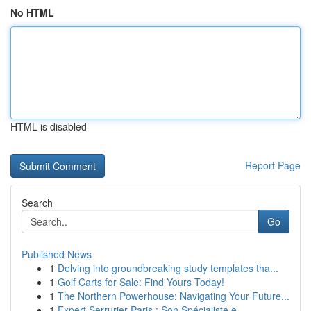
No HTML
HTML is disabled
Report Page
Search
Go
Published News
1
Delving into groundbreaking study templates tha...
1
Golf Carts for Sale: Find Yours Today!
1
The Northern Powerhouse: Navigating Your Future...
1
Expert Serrurier Paris : Son Spécialiste e...