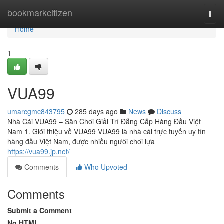
Home
bookmarkcitizen
Togg
navi
Home
1
VUA99
umarcgmc843795
285 days ago
News
Discuss
Nhà Cái VUA99 – Sân Chơi Giải Trí Đẳng Cấp Hàng Đầu Việt
Nam 1. Giới thiệu về VUA99 VUA99 là nhà cái trực tuyến uy tín
hàng đầu Việt Nam, được nhiều người chơi lựa
https://vua99.jp.net/
Comments
Who Upvoted
Comments
Submit a Comment
No HTML