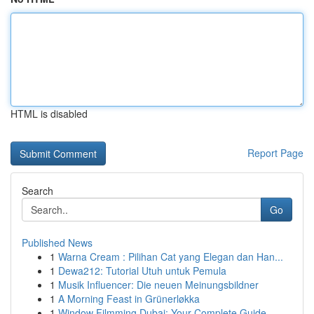
HTML is disabled
Report Page
Search
Go
Published News
1
Warna Cream : Pilihan Cat yang Elegan dan Han...
1
Dewa212: Tutorial Utuh untuk Pemula
1
Musik Influencer: Die neuen Meinungsbildner
1
A Morning Feast in Grünerløkka
1
Window Filmming Dubai: Your Complete Guide ...