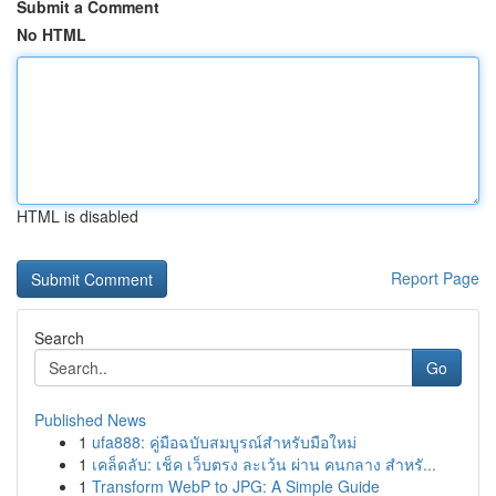
Submit a Comment
No HTML
HTML is disabled
Report Page
Search
Go
Published News
1
ufa888: คู่มือฉบับสมบูรณ์สำหรับมือใหม่
1
เคล็ดลับ: เช็ค เว็บตรง ละเว้น ผ่าน คนกลาง สำหรั...
1
Transform WebP to JPG: A Simple Guide