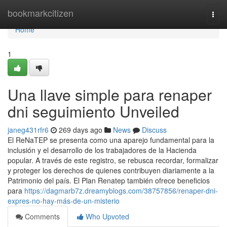
Home
bookmarkcitizen
Togg
navi
Home
1
Una llave simple para renaper
dni seguimiento Unveiled
janeg431rfr6
269 days ago
News
Discuss
El⁣ ReNaTEP se presenta como ‍una ⁣aparejo fundamental para la
inclusión y el desarrollo de los trabajadores de la Hacienda
popular. ⁣A través de este registro,⁣ se rebusca recordar, formalizar
y proteger los derechos de quienes contribuyen diariamente a la
Patrimonio del país. El Plan Renatep también ofrece beneficios
para
https://dagmarb7z.dreamyblogs.com/38757856/renaper-dni-
expres-no-hay-más-de-un-misterio
Comments
Who Upvoted