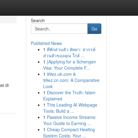
Search
Go
Published News
1
ที่พักส่วนตัว พัทยา: สวรรค์
ส่วนตัวของคุณ ใกล้ ...
1
{Applying for a Schengen
Visa: Your Complete F...
1
99ez.uk.com &
99ez.cn.com: A Comparative
si di
Look
1
Discover the Truth: Islam
Explained
1
This Leading AI Webpage
Tools: Build a ...
1
Passive Income Streams:
Your Guide to Earning ...
1
Cheap Compact Heating
System Costs: Your ...