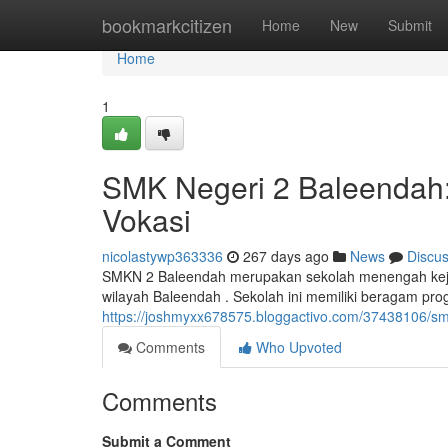
Home
bookmarkcitizen
Home
New
Submit
Home
1
SMK Negeri 2 Baleendah:
Vokasi
nicolastywp363336
267 days ago
News
Discu
SMKN 2 Baleendah merupakan sekolah menengah kejur
wilayah Baleendah . Sekolah ini memiliki beragam pro
https://joshmyxx678575.bloggactivo.com/37438106/s
Comments
Who Upvoted
Comments
Submit a Comment