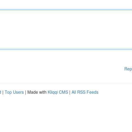
Rep
d
|
Top Users
| Made with
Kliqqi CMS
|
All RSS Feeds