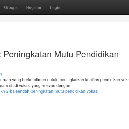
Groups
Register
Login
 Peningkatan Mutu Pendidikan
ss
uan yang berkomitmen untuk meningkatkan kualitas pendidikan voka
gram studi vokasi yang relevan dengan
mkn-2-baleendah-peningkatan-mutu-pendidikan-vokasi