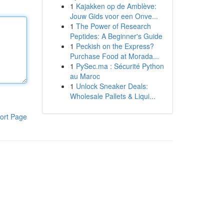
1
Kajakken op de Amblève:
Jouw Gids voor een Onve...
1
The Power of Research
Peptides: A Beginner's Guide
1
Peckish on the Express?
Purchase Food at Morada...
1
PySec.ma : Sécurité Python
au Maroc
1
Unlock Sneaker Deals:
Wholesale Pallets & Liqui...
ort Page