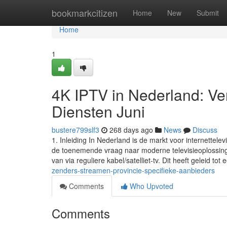
Home
bookmarkcitizen
Home
New
Submit
Home
1
4K IPTV in Nederland: Ver
Diensten Juni
bustere799slf3
268 days ago
News
Discuss
1. Inleiding In Nederland is de markt voor internettele
de toenemende vraag naar moderne televisieoplossingen.
van via reguliere kabel/satelliet-tv. Dit heeft geleid tot 
zenders-streamen-provincie-specifieke-aanbieders
Comments
Who Upvoted
Comments