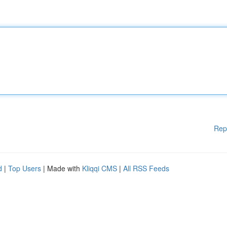
Rep
d
|
Top Users
| Made with
Kliqqi CMS
|
All RSS Feeds