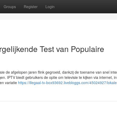
Groups
Register
Login
gelijkende Test van Populaire
visie de afgelopen jaren flink gegroeid, dankzij de toename van snel inte
 IPTV biedt gebruikers de optie om televisie te kijken via internet, in
een variatie
https://illegaal-tv-box93692.livebloggs.com/45024927/lokale