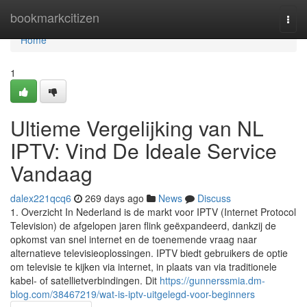
Home
bookmarkcitizen
Togg
navi
Home
1
Ultieme Vergelijking van NL
IPTV: Vind De Ideale Service
Vandaag
dalex221qcq6
269 days ago
News
Discuss
1. Overzicht In Nederland is de markt voor IPTV (Internet Protocol
Television) de afgelopen jaren flink geëxpandeerd, dankzij de
opkomst van snel internet en de toenemende vraag naar
alternatieve televisieoplossingen. IPTV biedt gebruikers de optie
om televisie te kijken via internet, in plaats van via traditionele
kabel- of satellietverbindingen. Dit
https://gunnerssmia.dm-
blog.com/38467219/wat-is-iptv-uitgelegd-voor-beginners