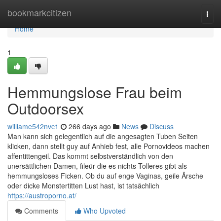
Home
bookmarkcitizen
Togg
navi
Home
1
Hemmungslose Frau beim
Outdoorsex
williame542nvc1
266 days ago
News
Discuss
Man kann sich gelegentlich auf die angesagten Tuben Seiten
klicken, dann stellt guy auf Anhieb fest, alle Pornovideos machen
affentittengeil. Das kommt selbstverständlich von den
unersättlichen Damen, fileür die es nichts Tolleres gibt als
hemmungsloses Ficken. Ob du auf enge Vaginas, geile Ärsche
oder dicke Monstertitten Lust hast, ist tatsächlich
https://austroporno.at/
Comments
Who Upvoted