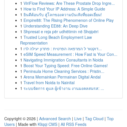
1
ViriFlow Reviews: Are These Prostate Drop Ingre...
1
How to Find Your IP Address: A Simple Guide
1
ยินดีต้อนรับ สู่โลกของความบันเทิงที่ยอดเยี่ยม!
1
Empire88: The Rising Phenomenon of Online Play
1
Understanding EE88: An Deep Dive
1
Shpresat e reja për udhëtimin në Shqipëri
1
Trusted Long Beach Employment Law
Representation
1
דוקטור ל המרפאה הפרטית : פתרון יעילה לרו...
1
eSIM Speed Measurement : How Fast is Your Con...
1
Navigating Immigration Consultants in Noida
1
Boost Your Typing Speed: Free Online Games!
1
Peninsula Home Cleaning Services : Pristin...
1
Arena Memainkan Permainan Digital Andal
1
Travel from Noida to Nainital
1
ระบบจัดการ ดูแล ผู้เข้างาน งานมงคลสมรส: ...
Copyright © 2026 |
Advanced Search
|
Live
|
Tag Cloud
|
Top
Users
| Made with
Kliqqi CMS
|
All RSS Feeds