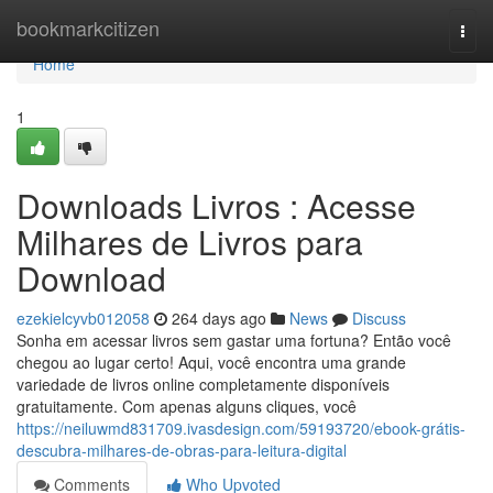
Home
bookmarkcitizen
Togg
navi
Home
1
Downloads Livros : Acesse
Milhares de Livros para
Download
ezekielcyvb012058
264 days ago
News
Discuss
Sonha em acessar livros sem gastar uma fortuna? Então você
chegou ao lugar certo! Aqui, você encontra uma grande
variedade de livros online completamente disponíveis
gratuitamente. Com apenas alguns cliques, você
https://neiluwmd831709.ivasdesign.com/59193720/ebook-grátis-
descubra-milhares-de-obras-para-leitura-digital
Comments
Who Upvoted