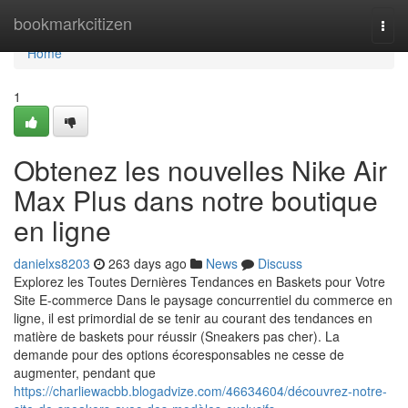
Home
bookmarkcitizen
Togg
navi
Home
1
Obtenez les nouvelles Nike Air
Max Plus dans notre boutique
en ligne
danielxs8203
263 days ago
News
Discuss
Explorez les Toutes Dernières Tendances en Baskets pour Votre
Site E-commerce Dans le paysage concurrentiel du commerce en
ligne, il est primordial de se tenir au courant des tendances en
matière de baskets pour réussir (Sneakers pas cher). La
demande pour des options écoresponsables ne cesse de
augmenter, pendant que
https://charliewacbb.blogadvize.com/46634604/découvrez-notre-