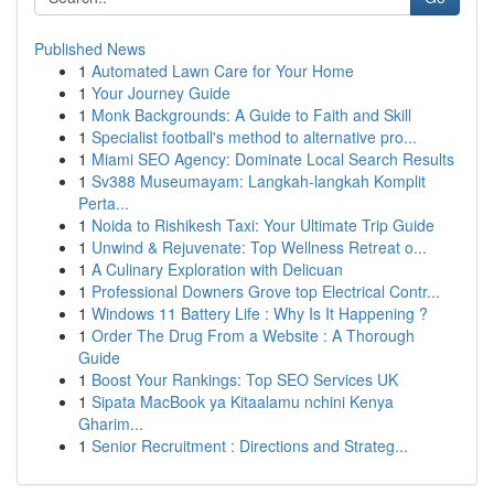
Published News
1
Automated Lawn Care for Your Home
1
Your Journey Guide
1
Monk Backgrounds: A Guide to Faith and Skill
1
Specialist football's method to alternative pro...
1
Miami SEO Agency: Dominate Local Search Results
1
Sv388 Museumayam: Langkah-langkah Komplit
Perta...
1
Noida to Rishikesh Taxi: Your Ultimate Trip Guide
1
Unwind & Rejuvenate: Top Wellness Retreat o...
1
A Culinary Exploration with Delicuan
1
Professional Downers Grove top Electrical Contr...
1
Windows 11 Battery Life : Why Is It Happening ?
1
Order The Drug From a Website : A Thorough
Guide
1
Boost Your Rankings: Top SEO Services UK
1
Sipata MacBook ya Kitaalamu nchini Kenya
Gharim...
1
Senior Recruitment : Directions and Strateg...