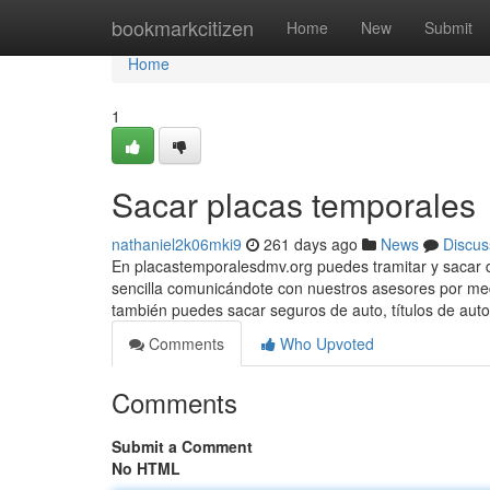
Home
bookmarkcitizen
Home
New
Submit
Home
1
Sacar placas temporales
nathaniel2k06mki9
261 days ago
News
Discus
En placastemporalesdmv.org puedes tramitar y sacar 
sencilla comunicándote con nuestros asesores por med
también puedes sacar seguros de auto, títulos de auto
Comments
Who Upvoted
Comments
Submit a Comment
No HTML