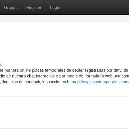
Groups
Register
Login
s
de manera online placas temporales de dealer registradas por dmv, d
io de nuestro chat interactivo o por medio del formulario web, así co
, licencias de conducir, inspecciones
https://dmvplacastemporales.com