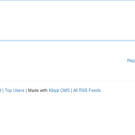
Rep
d
|
Top Users
| Made with
Kliqqi CMS
|
All RSS Feeds