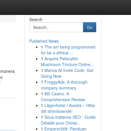
Search
Go
Published News
1
The am being programmed
for be a ethical ...
1
Acquire Psilocybin
Mushroom Tincture Online...
1
Manus AI Invite Code: Get
e manera
Going Now
mo
1
FroggyAds: A thorough
/
company summary
1
88i Casino: A
Comprehensive Review
1
Lägenheter i Avesta – Hitta
ditt drömboende!
1
Sous-traitance SEO : Guide
Détaillé pour Choisi...
1
Emperor268: Panduan