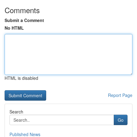
Comments
Submit a Comment
No HTML
HTML is disabled
Report Page
Search
Go
Published News