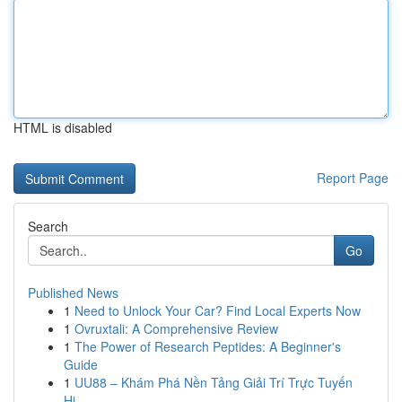
HTML is disabled
Report Page
Search
Go
Published News
1
Need to Unlock Your Car? Find Local Experts Now
1
Ovruxtali: A Comprehensive Review
1
The Power of Research Peptides: A Beginner's
Guide
1
UU88 – Khám Phá Nền Tảng Giải Trí Trực Tuyến
Hi...