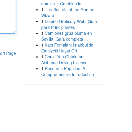
domicile : Combien le...
1
The Secrets of the Gnome
Wizard
1
Diseño Gráfico y Web: Guía
para Principiantes
1
Camiones grúa pluma en
Sevilla: Guía completa ...
1
Kapı Firmaları: İstanbul'da
Emniyetli Hayat Ort...
ort Page
1
Could You Obtain an
Alabama Driving License...
1
Research Peptides: A
Comprehensive Introduction