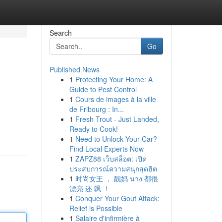
Search
Go
Published News
1
Protecting Your Home: A
Guide to Pest Control
1
Cours de images à la ville
de Fribourg : In...
1
Fresh Trout - Just Landed,
Ready to Cook!
1
Need to Unlock Your Car?
Find Local Experts Now
1
ZAPZ88 เว็บสล็อต: เปิด
ประสบการณ์ความสนุกสุดฮิต
1
时尚女王 ， 靓妈 นาง 都很
漂亮 还 飒 ！
1
Conquer Your Gout Attack:
Relief is Possible
1
Salaire d'infirmière à