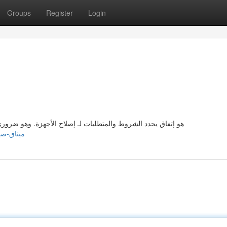
Groups
Register
Login
هو إتفاق يحدد الشروط والمتطلبات لـ إصلاح الأجهزة. وهو ضروري
xy398556.onzeblog.com/38753349/ميثاق-صيانة