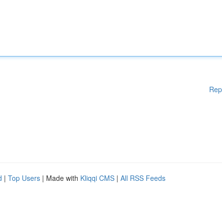
Rep
d
|
Top Users
| Made with
Kliqqi CMS
|
All RSS Feeds