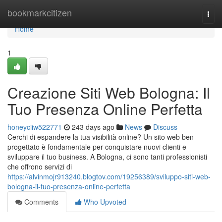
Home
bookmarkcitizen
Togg
navi
Home
1
Creazione Siti Web Bologna: Il
Tuo Presenza Online Perfetta
honeyciiw522771
243 days ago
News
Discuss
Cerchi di espandere la tua visibilità online? Un sito web ben
progettato è fondamentale per conquistare nuovi clienti e
sviluppare il tuo business. A Bologna, ci sono tanti professionisti
che offrono servizi di
https://alvinmojr913240.blogtov.com/19256389/sviluppo-siti-web-
bologna-il-tuo-presenza-online-perfetta
Comments
Who Upvoted