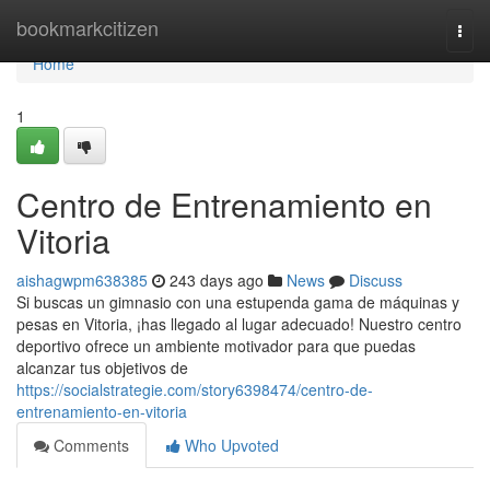
Home
bookmarkcitizen
Togg
navi
Home
1
Centro de Entrenamiento en
Vitoria
aishagwpm638385
243 days ago
News
Discuss
Si buscas un gimnasio con una estupenda gama de máquinas y
pesas en Vitoria, ¡has llegado al lugar adecuado! Nuestro centro
deportivo ofrece un ambiente motivador para que puedas
alcanzar tus objetivos de
https://socialstrategie.com/story6398474/centro-de-
entrenamiento-en-vitoria
Comments
Who Upvoted