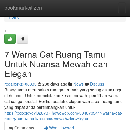
Home
bookmarkcitizen
Togg
navi
Home
1
7 Warna Cat Ruang Tamu
Untuk Nuansa Mewah dan
Elegan
reganxrkz408333
238 days ago
News
Discuss
Ruang tamu merupakan ruangan rumah yang sering dikunjungi
oleh tamu. Untuk menciptakan kesan mewah, pemilihan warna
cat sangat krusial. Berikut adalah delapan warna cat ruang tamu
yang dapat anda pertimbangkan untuk
https://poppieydyl328737.howeweb.com/39487034/7-warna-cat-
ruang-tamu-untuk-nuansa-mewah-dan-elegan
Comments
Who Upvoted