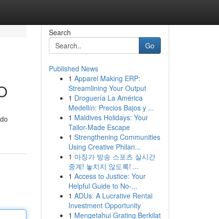
Search
Go
Published News
1
Apparel Making ERP:
EO
Streamlining Your Output
1
Droguería La América
Medellín: Precios Bajos y ...
1
Maldives Holidays: Your
 do
Tailor-Made Escape
1
Strengthening Communities
Using Creative Philan...
1
마징가 방송 스포츠 실시간
중계! 놓치지 않도록! ...
1
Access to Justice: Your
Helpful Guide to No-...
1
ADUs: A Lucrative Rental
Investment Opportunity
1
Mengetahui Grating Berkilat