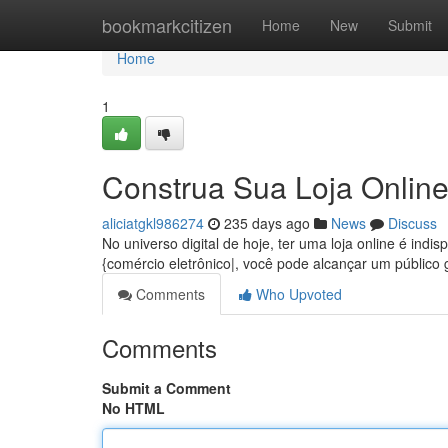
Home
bookmarkcitizen
Home
New
Submit
Home
1
Construa Sua Loja Onlin
aliciatgkl986274
235 days ago
News
Discuss
No universo digital de hoje, ter uma loja online é in
{comércio eletrônico|, você pode alcançar um público g
Comments
Who Upvoted
Comments
Submit a Comment
No HTML