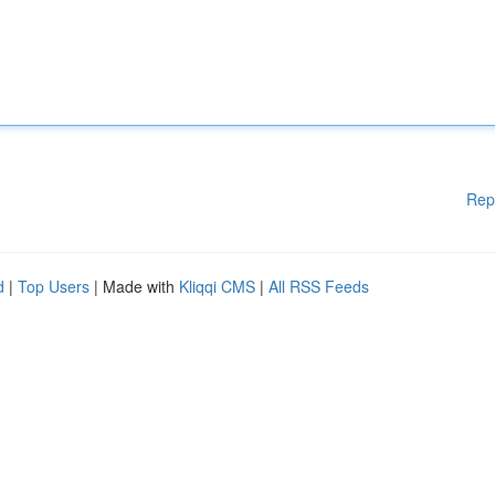
Rep
d
|
Top Users
| Made with
Kliqqi CMS
|
All RSS Feeds