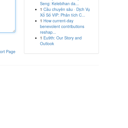
Seng: Kelebihan da...
1
Cầu chuyên sâu · Dịch Vụ
Xổ Số VIP: Phân tích C...
1
How current-day
benevolent contributions
reshap...
1
Eu9th: Our Story and
Outlook
ort Page