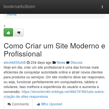
Home
bookmarkcitizen
Togg
navi
Home
1
Como Criar um Site Moderno e
Profissional
stevek835vbi8
234 days ago
News
Discuss
Hoje em dia, criar um site profissional é uma das formas mais
eficientes de conquistar autoridade online e atrair novos clientes
para produtos ou serviços. Um site moderno deve ser responsivo,
ou seja, funcionar perfeitamente em computadores, tablets e
celulares. Isso melhora a experiência do usuário e aumenta a
conversão.
https://simonknnkh.imblogs.net/88479789/tudo-sobre-
criação-de-sites-responsivos
Comments
Who Upvoted