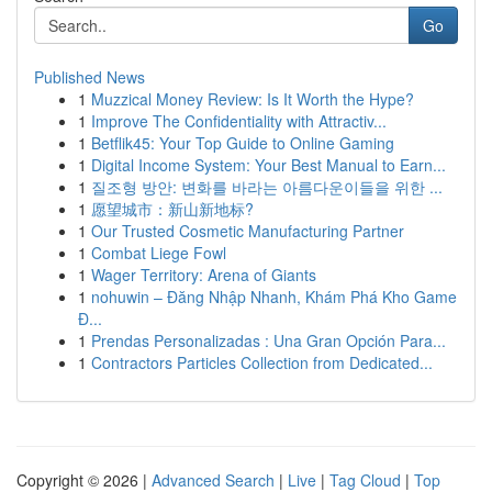
Go
Published News
1
Muzzical Money Review: Is It Worth the Hype?
1
Improve The Confidentiality with Attractiv...
1
Betflik45: Your Top Guide to Online Gaming
1
Digital Income System: Your Best Manual to Earn...
1
질조형 방안: 변화를 바라는 아름다운이들을 위한 ...
1
愿望城市：新山新地标?
1
Our Trusted Cosmetic Manufacturing Partner
1
Combat Liege Fowl
1
Wager Territory: Arena of Giants
1
nohuwin – Đăng Nhập Nhanh, Khám Phá Kho Game
Đ...
1
Prendas Personalizadas : Una Gran Opción Para...
1
Contractors Particles Collection from Dedicated...
Copyright © 2026 |
Advanced Search
|
Live
|
Tag Cloud
|
Top