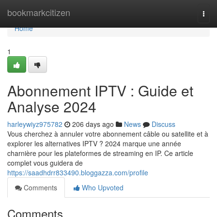
Home
bookmarkcitizen
Togg
navi
Home
1
Abonnement IPTV : Guide et
Analyse 2024
harleywiyz975782
206 days ago
News
Discuss
Vous cherchez à annuler votre abonnement câble ou satellite et à
explorer les alternatives IPTV ? 2024 marque une année
charnière pour les plateformes de streaming en IP. Ce article
complet vous guidera de
https://saadhdrr833490.bloggazza.com/profile
Comments
Who Upvoted
Comments