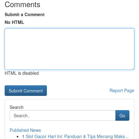
Comments
Submit a Comment
No HTML
HTML is disabled
Report Page
Search
Go
Published News
1
Slot Gacor Hari Ini: Panduan & Tips Menang Maks...