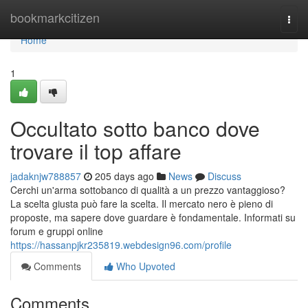
Home
bookmarkcitizen
Togg
navi
Home
1
Occultato sotto banco dove
trovare il top affare
jadaknjw788857
205 days ago
News
Discuss
Cerchi un'arma sottobanco di qualità a un prezzo vantaggioso?
La scelta giusta può fare la scelta. Il mercato nero è pieno di
proposte, ma sapere dove guardare è fondamentale. Informati su
forum e gruppi online
https://hassanpjkr235819.webdesign96.com/profile
Comments
Who Upvoted
Comments