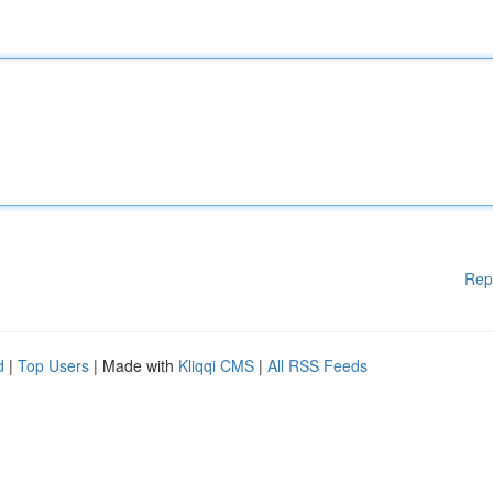
Rep
d
|
Top Users
| Made with
Kliqqi CMS
|
All RSS Feeds