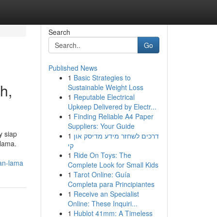
Search
Go
Published News
1
Basic Strategies to
h,
Sustainable Weight Loss
1
Reputable Electrical
Upkeep Delivered by Electr...
1
Finding Reliable A4 Paper
Suppliers: Your Guide
 siap
1
דרכים לשחזר מידע מדיסק און
 lama.
קי
1
Ride On Toys: The
an-lama
Complete Look for Small Kids
1
Tarot Online: Guía
Completa para Principiantes
1
Receive an Specialist
Online: These Inquiri...
1
Hublot 41mm: A Timeless