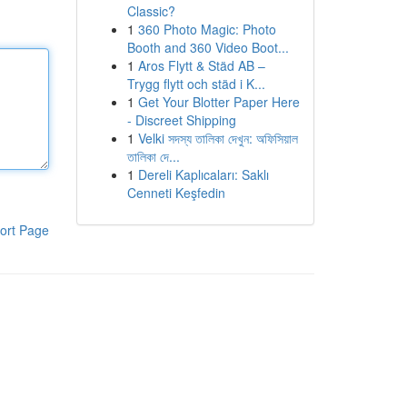
Classic?
1
360 Photo Magic: Photo
Booth and 360 Video Boot...
1
Aros Flytt & Städ AB –
Trygg flytt och städ i K...
1
Get Your Blotter Paper Here
- Discreet Shipping
1
Velki সদস্য তালিকা দেখুন: অফিসিয়াল
তালিকা দে...
1
Dereli Kaplıcaları: Saklı
Cenneti Keşfedin
ort Page