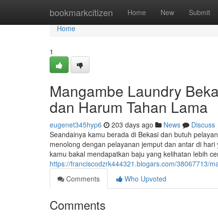
Home
bookmarkcitizen
Home
New
Submit
Home
1
Mangambe Laundry Bekasi
dan Harum Tahan Lama
eugenet345hyp6
203 days ago
News
Discuss
Seandainya kamu berada di Bekasi dan butuh pelaya
menolong dengan pelayanan jemput dan antar di hari 
kamu bakal mendapatkan baju yang kelihatan lebih ce
https://franciscodzrk444321.blogars.com/38067713/m
Comments
Who Upvoted
Comments