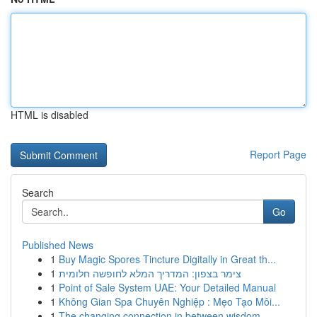
HTML is disabled
Report Page
Search
Go
Published News
1
Buy Magic Spores Tincture Digitally in Great th...
1
צימר בצפון: המדריך המלא לחופשה חלומית
1
Point of Sale System UAE: Your Detailed Manual
1
Không Gian Spa Chuyên Nghiệp : Mẹo Tạo Môi...
1
The changing connection in between wisdom