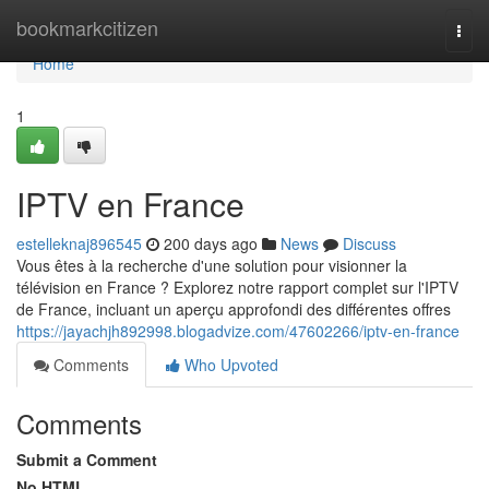
Home
bookmarkcitizen
Togg
navi
Home
1
IPTV en France
estelleknaj896545
200 days ago
News
Discuss
Vous êtes à la recherche d'une solution pour visionner la
télévision en France ? Explorez notre rapport complet sur l'IPTV
de France, incluant un aperçu approfondi des différentes offres
https://jayachjh892998.blogadvize.com/47602266/iptv-en-france
Comments
Who Upvoted
Comments
Submit a Comment
No HTML